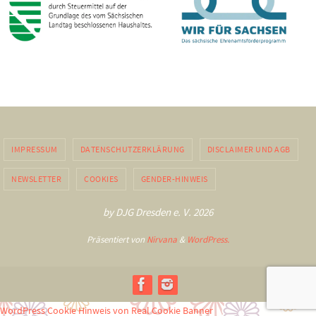
IMPRESSUM
DATENSCHUTZERKLÄRUNG
DISCLAIMER UND AGB
NEWSLETTER
COOKIES
GENDER-HINWEIS
by DJG Dresden e. V. 2026
Präsentiert von
Nirvana
&
WordPress.
WordPress Cookie Hinweis von Real Cookie Banner