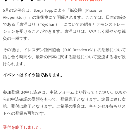
5月の定例会は、Sonja Toppによる「鍼灸院（Praxis für
Akupunktur）」の施術室にて開催されます。ここでは、日本の鍼灸
である「東洋はり（Tōyōhari）」についての紹介とデモンストレー
ションを受けることができます。東洋はりは、やさしく穏やかな鍼
灸の一種です。
その後は、ドレスデン独日協会（DJG Dresden e.V.）の活動について
話し合う時間や、最新の日本に関する話題について交流する場が設
けられます。
イベントはドイツ語であります。
参加登録: お申し込みは、申込フォームより行ってください。DJGか
らの申込確認の受領をもって、登録完了となります。定員に達し次
第、受付は終了となります。ご希望の場合は、キャンセル待ちリス
トへの登録も可能です。
受付を終了しました。