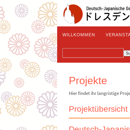
Zum
Inhalt
springen
Zum
WILLKOMMEN
VERANST
Inhalt
springen
SUCHEN
S
Projekte
Hier findet ihr langristige P
Projektübersicht
Deutsch-Japani