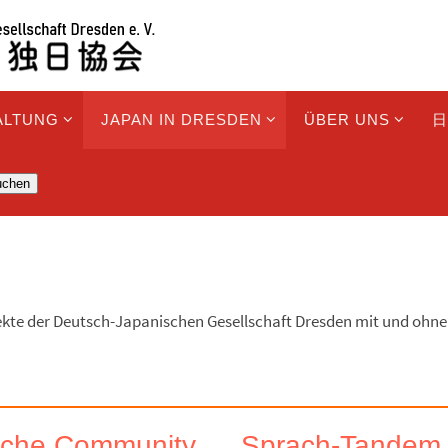
ALTUNG
JAPAN IN DRESDEN
ÜBER UNS
日
uchen
rojekte der Deutsch-Japanischen Gesellschaft Dresden mit und oh
sche Community
Sprach-Tande