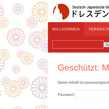
Zum
Inhalt
springen
Zum
WILLKOMMEN
VERANST
Inhalt
springen
SUCHEN
S
Geschützt: M
Dieser Inhalt ist passwortgesc
Passwort: