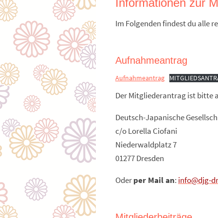
Informationen zur Mi
Im Folgenden findest du alle 
Aufnahmeantrag
Aufnahmeantrag
MITGLIEDSANTR
Der Mitgliederantrag ist bitte
Deutsch-Japanische Gesellscha
c/o Lorella Ciofani
Niederwaldplatz 7
01277 Dresden
Oder
per Mail an
:
info@djg-d
Mitgliederbeiträge