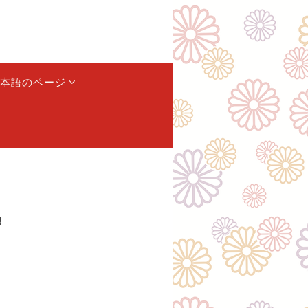
本語のページ
!