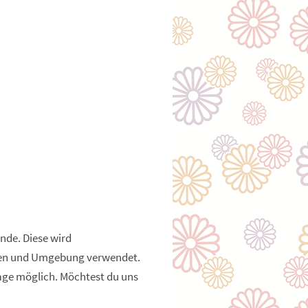
ende. Diese wird
den und Umgebung verwendet.
rage möglich. Möchtest du uns