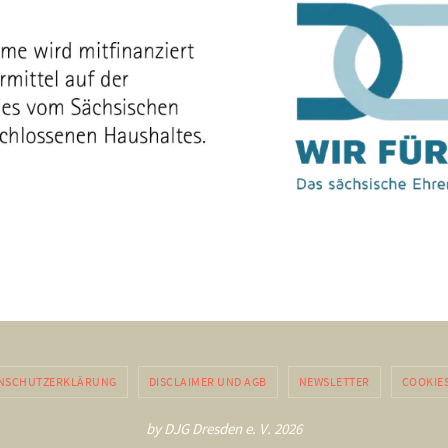
NSCHUTZERKLÄRUNG
DISCLAIMER UND AGB
NEWSLETTER
COOKIE
by DJG Dresden e. V. 2026