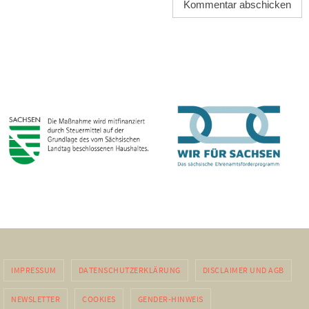
IMPRESSUM
DATENSCHUTZERKLÄRUNG
DISCLAIMER UND AGB
NEWSLETTER
COOKIES
GENDER-HINWEIS