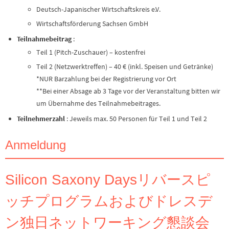
Deutsch-Japanischer Wirtschaftskreis e.V.
Wirtschaftsförderung Sachsen GmbH
Teilnahmebeitrag
:
Teil 1 (Pitch-Zuschauer) – kostenfrei
Teil 2 (Netzwerktreffen) – 40 € (inkl. Speisen und Getränke)
*NUR Barzahlung bei der Registrierung vor Ort
**Bei einer Absage ab 3 Tage vor der Veranstaltung bitten wir
um Übernahme des Teilnahmebeitrages.
Teilnehmerzahl
: Jeweils max. 50 Personen für Teil 1 und Teil 2
Anmeldung
Silicon Saxony Daysリバースピ
ッチプログラムおよびドレスデ
ン独日ネットワーキング懇談会