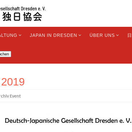
ALTUNG
JAPAN IN DRESDEN
ÜBER UNS
日
uchen
f 2019
rchiv Event