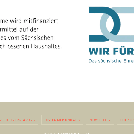
NSCHUTZERKLÄRUNG
DISCLAIMER UND AGB
NEWSLETTER
COOKIE
by DJG Dresden e. V. 2026