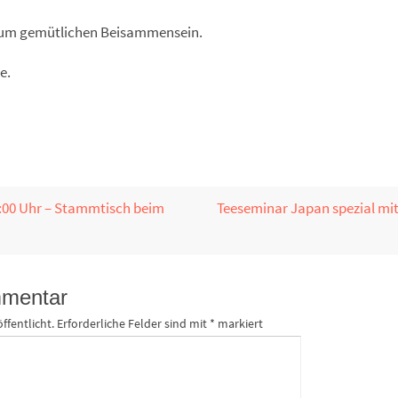
n zum gemütlichen Beisammensein.
e.
9:00 Uhr – Stammtisch beim
Teeseminar Japan spezial mit
mmentar
ffentlicht.
Erforderliche Felder sind mit
*
markiert