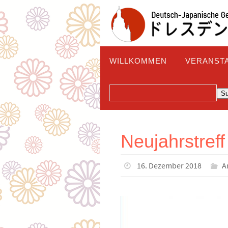
Zum
Inhalt
springen
Zum
WILLKOMMEN
VERANST
Inhalt
springen
SUCHEN
S
Neujahrstref
16. Dezember 2018
A