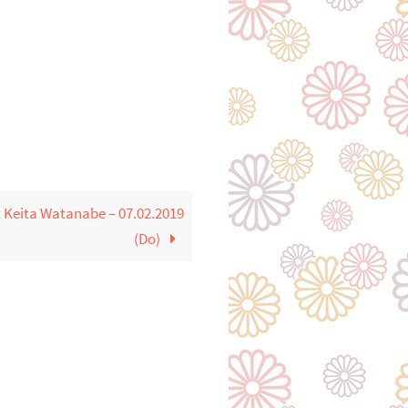
 Keita Watanabe – 07.02.2019
(Do)