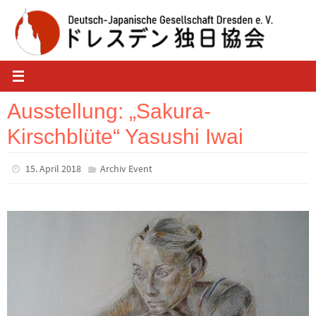
Zum
Inhalt
springen
Ausstellung: „Sakura-
Kirschblüte“ Yasushi Iwai
15. April 2018
Archiv Event