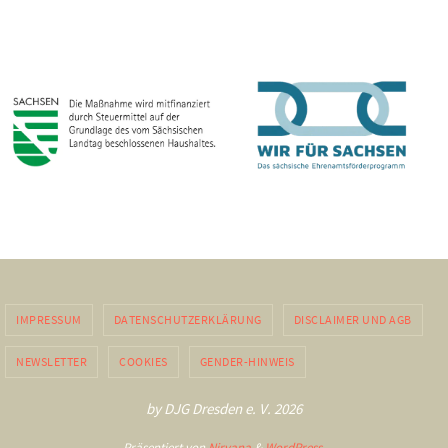
IMPRESSUM
DATENSCHUTZERKLÄRUNG
DISCLAIMER UND AGB
NEWSLETTER
COOKIES
GENDER-HINWEIS
by DJG Dresden e. V. 2026
Präsentiert von
Nirvana
&
WordPress.