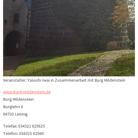
Veranstalter: Yasushi Iwai in Zusammenarbeit mit Burg Mildenstein
www.burg-mildenstein.de
Burg Mildenstein
Burglehn 6
04703 Leisnig
Telefax: 034321 625625
Telefon: 034321 62560