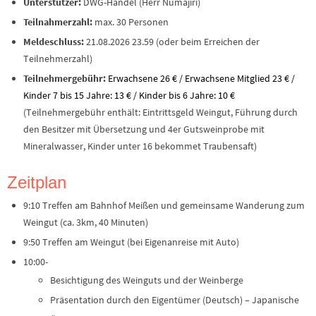
Unterstützer:
DWG-Handel (Herr Numajiri)
Teilnahmerzahl:
max. 30 Personen
Meldeschluss:
21.08.2026 23.59 (oder beim Erreichen der
Teilnehmerzahl)
Teilnehmergebühr:
Erwachsene 26 € /
Erwachsene Mitglied 23 € /
Kinder 7 bis 15 Jahre: 13 € / Kinder bis 6 Jahre: 10 €
(Teilnehmergebühr enthält: Eintrittsgeld Weingut, Führung durch
den Besitzer mit Übersetzung und 4er Gutsweinprobe mit
Mineralwasser, Kinder unter 16 bekommet Traubensaft)
Zeitplan
9:10 Treffen am Bahnhof Meißen und gemeinsame Wanderung zum
Weingut (ca. 3km, 40 Minuten)
9:50 Treffen am Weingut (bei Eigenanreise mit Auto)
10:00-
Besichtigung des Weinguts und der Weinberge
Präsentation durch den Eigentümer (Deutsch) – Japanische