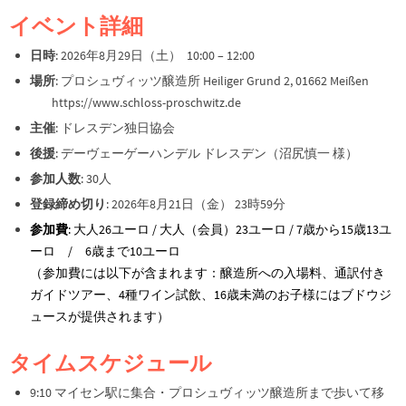
イベント詳細
日時
: 2026年8月29日（土） 10:00 – 12:00
場所
: プロシュヴィッツ醸造所 Heiliger Grund 2, 01662 Meißen
https://www.schloss-proschwitz.de
主催
: ドレスデン独日協会
後援
: デーヴェーゲーハンデル ドレスデン（沼尻慎一 様）
参加人数
: 30人
登録締め切り
: 2026年8月21日（金） 23時59分
参加費
: 大人26ユーロ /
大人（会員）23ユーロ /
7歳から15歳13ユ
ーロ / 6歳まで10ユーロ
（参加費には以下が含まれます：醸造所への入場料、通訳付き
ガイドツアー、4種ワイン試飲、16歳未満のお子様にはブドウジ
ュースが提供されます）
タイムスケジュール
9:10 マイセン駅に集合・プロシュヴィッツ醸造所まで歩いて移