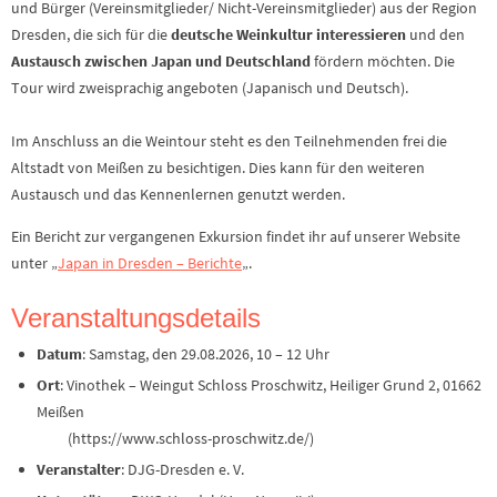
und Bürger (Vereinsmitglieder/ Nicht-Vereinsmitglieder) aus der Region
Dresden, die sich für die
deutsche Weinkultur interessieren
und den
Austausch zwischen Japan und Deutschland
fördern möchten. Die
Tour wird zweisprachig angeboten (Japanisch und Deutsch).
Im Anschluss an die Weintour steht es den Teilnehmenden frei die
Altstadt von Meißen zu besichtigen. Dies kann für den weiteren
Austausch und das Kennenlernen genutzt werden.
Ein Bericht zur vergangenen Exkursion findet ihr auf unserer Website
unter „
Japan in Dresden – Berichte
„.
Veranstaltungsdetails
Datum
: Samstag, den 29.08.2026, 10 – 12 Uhr
Ort
: Vinothek – Weingut Schloss Proschwitz, Heiliger Grund 2, 01662
Meißen
(https://www.schloss-proschwitz.de/)
Veranstalter
: DJG-Dresden e. V.