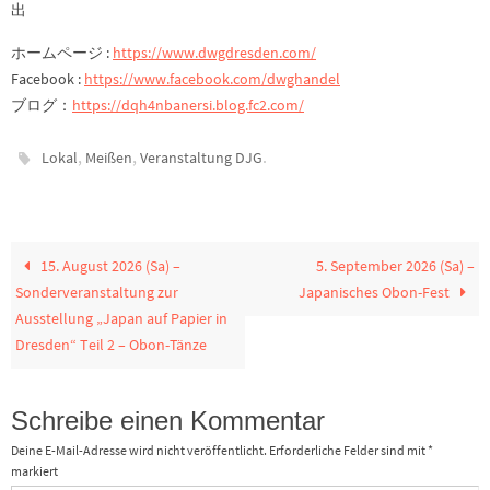
出
ホームページ :
https://www.dwgdresden.com/
Facebook :
https://www.facebook.com/dwghandel
ブログ：
https://dqh4nbanersi.blog.fc2.com/
,
,
.
Lokal
Meißen
Veranstaltung DJG
15. August 2026 (Sa) –
5. September 2026 (Sa) –
Sonderveranstaltung zur
Japanisches Obon-Fest
Ausstellung „Japan auf Papier in
Dresden“ Teil 2 – Obon-Tänze
Schreibe einen Kommentar
Deine E-Mail-Adresse wird nicht veröffentlicht.
Erforderliche Felder sind mit
*
markiert