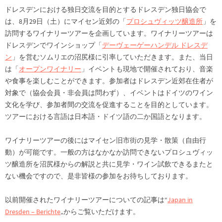
ドレスデンにおける独日交流を目的とするドレスデン独日協会で
は、8月29日（土）にマイセン近郊の「
プロシュヴィッツ醸造所
」を
訪問するワイナリーツアーを企画しています。ワイナリーツアーは
ドレスデンでワインショップ「
デーヴェーゲーハンデル ドレスデ
ン
」を営むソムリエの沼尻様に引率していただきます。また、当日
は「
オープンワイナリー
」イベントも現地で開催されており、音楽
や食事を楽しむことができます。参加者はドレスデン近郊在住者が
対象で（協会会員・非会員は問わず）、イベントはドイツのワイン
文化を学び、参加者間の交流を促進することを目的としています。
ツアーにおける言語は日本語・ドイツ語の二か国語となります。
ワイナリーツアーの後にはマイセン旧市街の見学・散策（自由行
動）が可能です。一般の方はなかなか訪問できないプロシュヴィッ
ツ醸造所を沼尻様からの解説と共に見学・ワイン試飲できるまたと
ない機会ですので、是非皆様の参加をお待ちしております。
以前開催されたワイナリーツアーについての記事は“
Japan in
Dresden – Berichte
„からご覧いただけます。