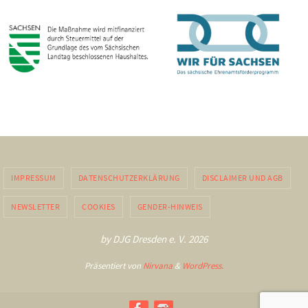
IMPRESSUM
DATENSCHUTZERKLÄRUNG
DISCLAIMER UND AGB
NEWSLETTER
COOKIES
GENDER-HINWEIS
by DJG Dresden e. V. 2026
Präsentiert von
Nirvana
&
WordPress.