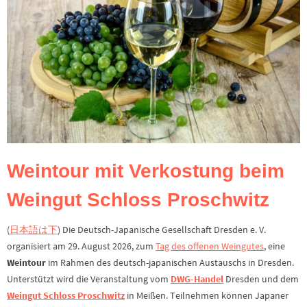
Weintour mit Verkostung beim
Weingut Schloss Proschwitz
(
日本語は下
) Die Deutsch-Japanische Gesellschaft Dresden e. V.
organisiert am 29. August 2026, zum
Tag des offenen Weingutes
, eine
Weintour
im Rahmen des deutsch-japanischen Austauschs in Dresden.
Unterstützt wird die Veranstaltung vom
DWG-Handel
Dresden und dem
Weingut Schloss Proschwitz
in Meißen. Teilnehmen können Japaner